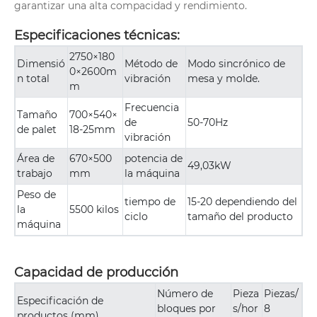
garantizar una alta compacidad y rendimiento.
Especificaciones técnicas:
2750×180
Dimensió
Método de
Modo sincrónico de
0×2600m
n total
vibración
mesa y molde.
m
Frecuencia
Tamaño
700×540×
de
50-70Hz
de palet
18-25mm
vibración
Área de
670×500
potencia de
49,03kW
trabajo
mm
la máquina
Peso de
tiempo de
15-20 dependiendo del
la
5500 kilos
ciclo
tamaño del producto
máquina
Capacidad de producción
Número de
Pieza
Piezas/
Especificación de
bloques por
s/hor
8
productos (mm)