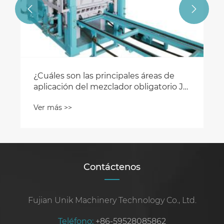


¿Cuáles son las principales áreas de
aplicación del mezclador obligatorio JS
de China?
Ver más >>
Contáctenos
Fujian Unik Machinery Technology Co., Ltd.
Teléfono:
+86-59528085862