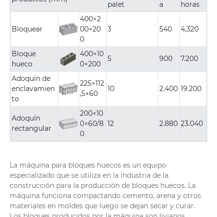
palet
a
horas
400×2
Bloquear
00×20
3
540
4,320
0
Bloque
400×10
5
900
7.200
hueco
0×200
Adoquín de
225×112
enclavamien
10
2.400
19.200
,5×60
to
200×10
Adoquín
0×60/8
12
2.880
23.040
rectangular
0
La máquina para bloques huecos es un equipo
especializado que se utiliza en la industria de la
construcción para la producción de bloques huecos. La
máquina funciona compactando cemento, arena y otros
materiales en moldes que luego se dejan secar y curar.
Los bloques producidos por la máquina son livianos,