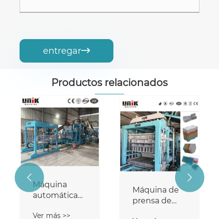
entregar

Productos relacionados


Máquina
Máquina de
automática
prensa de
para fabricar
ladrillos de
Ver más >>
ladrillos de