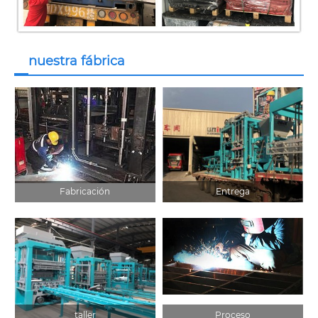
nuestra fábrica
Fabricación
Entrega
taller
Proceso