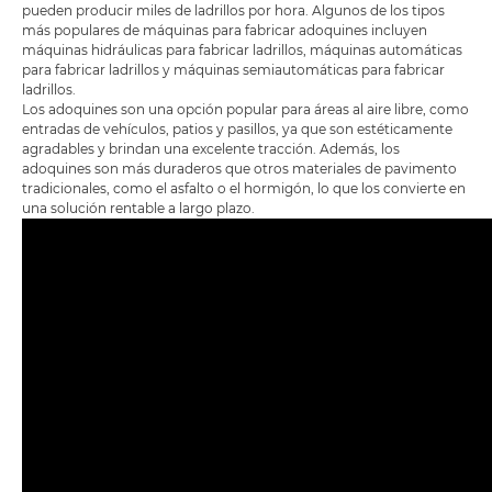
pueden producir miles de ladrillos por hora. Algunos de los tipos
más populares de máquinas para fabricar adoquines incluyen
máquinas hidráulicas para fabricar ladrillos, máquinas automáticas
para fabricar ladrillos y máquinas semiautomáticas para fabricar
ladrillos.
Los adoquines son una opción popular para áreas al aire libre, como
entradas de vehículos, patios y pasillos, ya que son estéticamente
agradables y brindan una excelente tracción. Además, los
adoquines son más duraderos que otros materiales de pavimento
tradicionales, como el asfalto o el hormigón, lo que los convierte en
una solución rentable a largo plazo.