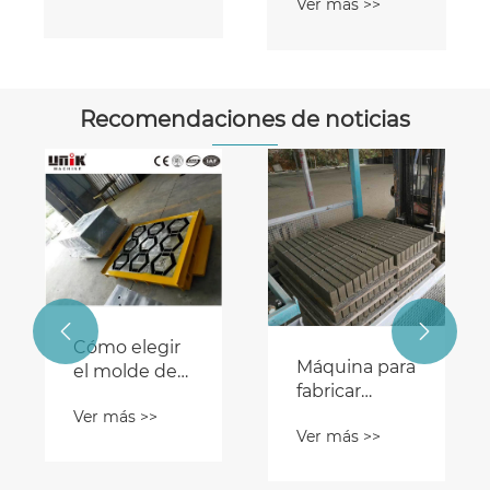
Ver más >>
hormigón
hormigón
Recomendaciones de noticias


Cómo elegir
Máquina para
el molde de
fabricar
adoquín de
adoquines: la
Ver más >>
forma
Ver más >>
guía
hexagonal
definitiva
adecuado