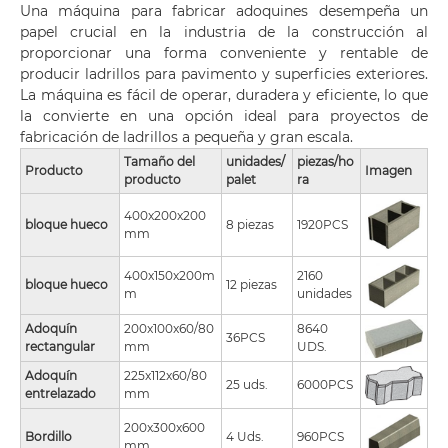
Una máquina para fabricar adoquines desempeña un
papel crucial en la industria de la construcción al
proporcionar una forma conveniente y rentable de
producir ladrillos para pavimento y superficies exteriores.
La máquina es fácil de operar, duradera y eficiente, lo que
la convierte en una opción ideal para proyectos de
fabricación de ladrillos a pequeña y gran escala.
Tamaño del
unidades/
piezas/ho
Producto
Imagen
producto
palet
ra
400x200x200
bloque hueco
8 piezas
1920PCS
mm
400x150x200m
2160
bloque hueco
12 piezas
m
unidades
Adoquín
200x100x60/80
8640
36PCS
rectangular
mm
UDS.
Adoquín
225x112x60/80
25 uds.
6000PCS
entrelazado
mm
200x300x600
Bordillo
4 Uds.
960PCS
mm