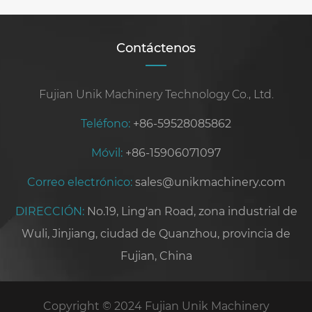
para su
proyecto
Contáctenos
Fujian Unik Machinery Technology Co., Ltd.
Teléfono:
+86-59528085862
Móvil:
+86-15906071097
Correo electrónico:
sales@unikmachinery.com
DIRECCIÓN:
No.19, Ling'an Road, zona industrial de
Wuli, Jinjiang, ciudad de Quanzhou, provincia de
Fujian, China
Copyright © 2024 Fujian Unik Machinery